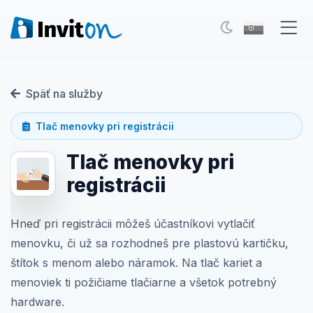
Naše služby
Späť na služby
Blog
Tlač menovky pri registrácii
Eventy
Tlač menovky pri
FAQ
registrácii
Kontakt
Hneď pri registrácii môžeš účastníkovi vytlačiť
menovku, či už sa rozhodneš pre plastovú kartičku,
Prepnúť na tmavý režim
štítok s menom alebo náramok. Na tlač kariet a
menoviek ti požičiame tlačiarne a všetok potrebný
Prihlásenie
hardware.