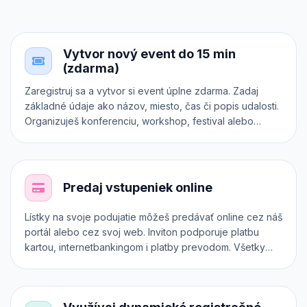
Vytvor nový event do 15 min
(zdarma)
Zaregistruj sa a vytvor si event úplne zdarma. Zadaj
základné údaje ako názov, miesto, čas či popis udalosti.
Organizuješ konferenciu, workshop, festival alebo
koncert? Zaraď ho do správnej kategórie. Chceš
predávať rôzne druhy vstupeniek? Každá z nich môže
mať dokonca vlastný registračný formulár. Otestuj si
Inviton v praxi.
Predaj vstupeniek online
Lístky na svoje podujatie môžeš predávať online cez náš
portál alebo cez svoj web. Inviton podporuje platbu
kartou, internetbankingom i platby prevodom. Všetky
transakcie sú zabezpečené cez platobný systém 24-
pay. Predpredaj vstupeniek však môžeš realizovať aj
priamo na svojom vlastnom webe, a to cez iframe, API