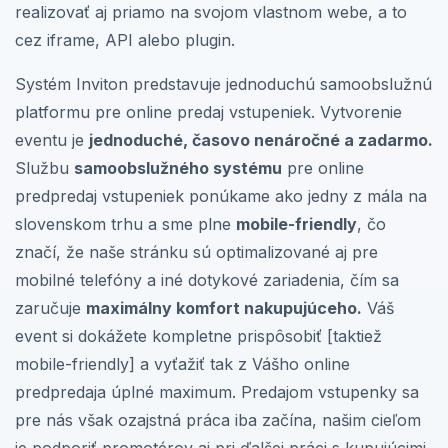
realizovať aj priamo na svojom vlastnom webe, a to
cez iframe, API alebo plugin.
Systém Inviton predstavuje jednoduchú samoobslužnú
platformu pre online predaj vstupeniek. Vytvorenie
eventu je
jednoduché, časovo nenáročné a zadarmo.
Službu
samoobslužného systému
pre online
predpredaj vstupeniek ponúkame ako jedny z mála na
slovenskom trhu a sme plne
mobile-friendly
, čo
značí, že naše stránku sú optimalizované aj pre
mobilné telefóny a iné dotykové zariadenia, čím sa
zaručuje
maximálny komfort nakupujúceho.
Váš
event si dokážete kompletne prispôsobiť [taktiež
mobile-friendly] a vyťažiť tak z Vášho online
predpredaja úplné maximum. Predajom vstupenky sa
pre nás však ozajstná práca iba začína, našim cieľom