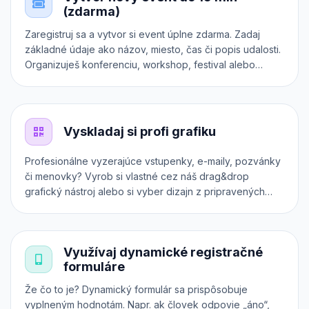
(zdarma)
Zaregistruj sa a vytvor si event úplne zdarma. Zadaj
základné údaje ako názov, miesto, čas či popis udalosti.
Organizuješ konferenciu, workshop, festival alebo
koncert? Zaraď ho do správnej kategórie. Chceš
predávať rôzne druhy vstupeniek? Každá z nich môže
mať dokonca vlastný registračný formulár. Otestuj si
Inviton v praxi.
Vyskladaj si profi grafiku
Profesionálne vyzerajúce vstupenky, e-maily, pozvánky
či menovky? Vyrob si vlastné cez náš drag&drop
grafický nástroj alebo si vyber dizajn z pripravených
šablón.
Nezabudli sme ani na moderné digitálne vstupenky do
Využívaj dynamické registračné
Apple Wallet a Google Wallet. Aj tie si vieš plne
formuláre
prispôsobiť vlastným dizajnom, textami či brandingom.
Navyše cez ne môžeš návštevníkom posielať push
Že čo to je? Dynamický formulár sa prispôsobuje
notifikácie priamo do telefónu – napríklad pripomienky
vyplneným hodnotám. Napr. ak človek odpovie „áno“,