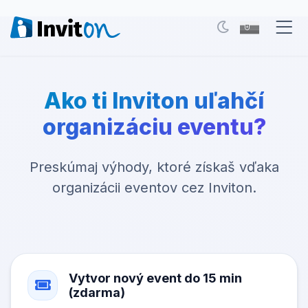
Naše služby
Ako ti Inviton uľahčí
Blog
organizáciu eventu?
Eventy
Preskúmaj výhody, ktoré získaš vďaka
FAQ
organizácii eventov cez Inviton.
Kontakt
Prepnúť na tmavý režim
Vytvor nový event do 15 min
Prihlásenie
(zdarma)