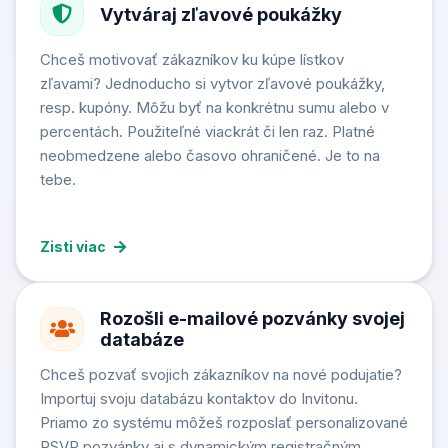
Vytváraj zľavové poukážky
Chceš motivovať zákazníkov ku kúpe lístkov
zľavami? Jednoducho si vytvor zľavové poukážky,
resp. kupóny. Môžu byť na konkrétnu sumu alebo v
percentách. Použiteľné viackrát či len raz. Platné
neobmedzene alebo časovo ohraničené. Je to na
tebe.
Zisti viac
Rozošli e-mailové pozvánky svojej
databáze
Chceš pozvať svojich zákazníkov na nové podujatie?
Importuj svoju databázu kontaktov do Invitonu.
Priamo zo systému môžeš rozposlať personalizované
RSVP pozvánky aj s dynamickým registračným