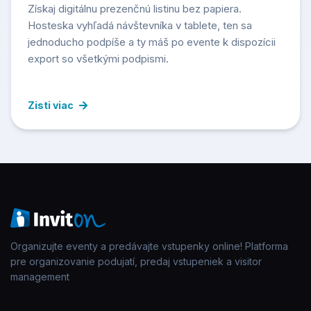
Získaj digitálnu prezenčnú listinu bez papiera.
Hosteska vyhľadá návštevníka v tablete, ten sa
jednoducho podpíše a ty máš po evente k dispozícii
export so všetkými podpismi.
Zisti viac
Organizujte eventy a predávajte vstupenky online! Platforma
pre organizovanie podujatí, predaj vstupeniek a visitor
management