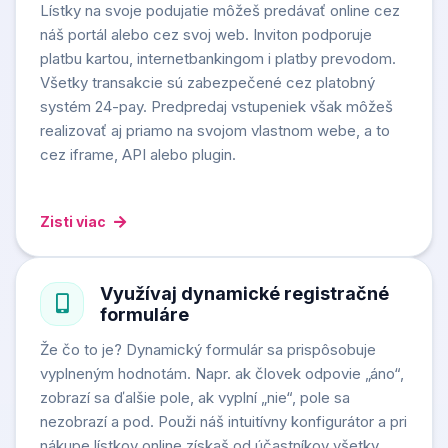
Lístky na svoje podujatie môžeš predávať online cez
náš portál alebo cez svoj web. Inviton podporuje
platbu kartou, internetbankingom i platby prevodom.
Všetky transakcie sú zabezpečené cez platobný
systém 24-pay. Predpredaj vstupeniek však môžeš
realizovať aj priamo na svojom vlastnom webe, a to
cez iframe, API alebo plugin.
Zisti viac
Využívaj dynamické registračné
formuláre
Že čo to je? Dynamický formulár sa prispôsobuje
vyplneným hodnotám. Napr. ak človek odpovie „áno“,
zobrazí sa ďalšie pole, ak vyplní „nie“, pole sa
nezobrazí a pod. Použi náš intuitívny konfigurátor a pri
nákupe lístkov online získaš od účastníkov všetky