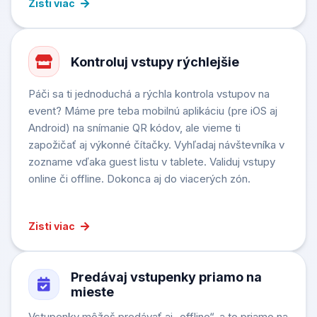
Zisti viac
Kontroluj vstupy rýchlejšie
Páči sa ti jednoduchá a rýchla kontrola vstupov na
event? Máme pre teba mobilnú aplikáciu (pre iOS aj
Android) na snímanie QR kódov, ale vieme ti
zapožičať aj výkonné čítačky. Vyhľadaj návštevníka v
zozname vďaka guest listu v tablete. Validuj vstupy
online či offline. Dokonca aj do viacerých zón.
Zisti viac
Predávaj vstupenky priamo na
mieste
Vstupenky môžeš predávať aj „offline“, a to priamo na