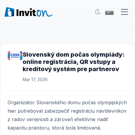
Naše služby
Blog
Slovenský dom počas olympiády:
online registrácia, QR vstupy a
Eventy
kreditový systém pre partnerov
FAQ
Mar 17, 2026
Kontakt
Organizátor Slovenského domu počas olympijských
Prepnúť na tmavý režim
hier potreboval zabezpečiť registráciu návštevníkov
z radov verejnosti a zároveň efektívne riadiť
Prihlásenie
kapacitu priestoru, ktorá bola limitovaná.