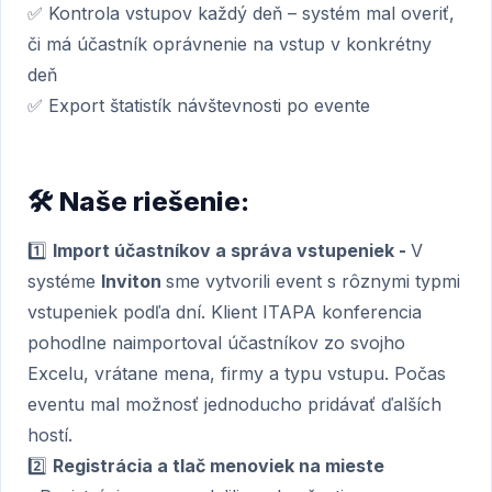
✅ Kontrola vstupov každý deň – systém mal overiť,
či má účastník oprávnenie na vstup v konkrétny
deň
✅ Export štatistík návštevnosti po evente
🛠️ Naše riešenie:
1️⃣
Import účastníkov a správa vstupeniek -
V
systéme
Inviton
sme vytvorili event s rôznymi typmi
vstupeniek podľa dní. Klient ITAPA konferencia
pohodlne naimportoval účastníkov zo svojho
Excelu, vrátane mena, firmy a typu vstupu. Počas
eventu mal možnosť jednoducho pridávať ďalších
hostí.
2️⃣
Registrácia a tlač menoviek na mieste