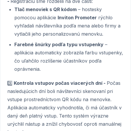
-
Registráciu sme rozdelili na dve časti:
Tlač menoviek s QR kódom
– hostesky
pomocou aplikácie
Inviton Promoter
rýchlo
vyhľadali návštevníka podľa mena alebo firmy a
vytlačili jeho personalizovanú menovku.
Farebné šnúrky podľa typu vstupenky
–
aplikácia automaticky zobrazila farbu vstupenky,
čo uľahčilo rozlíšenie účastníkov podľa
oprávnenia.
3️⃣
Kontrola vstupov počas viacerých dní -
Počas
nasledujúcich dní boli návštevníci skenovaní pri
vstupe prostredníctvom QR kódu na menovke.
Aplikácia automaticky vyhodnotila, či má účastník v
daný deň platný vstup. Tento systém výrazne
urýchlil nástup a znížil chybovosť oproti manuálnej