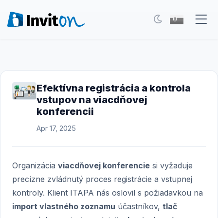
Naše služby
Blog
Efektívna registrácia a kontrola
vstupov na viacdňovej
Eventy
konferencii
FAQ
Apr 17, 2025
Kontakt
Organizácia
viacdňovej konferencie
si vyžaduje
Prepnúť na tmavý režim
precízne zvládnutý proces registrácie a vstupnej
kontroly. Klient ITAPA nás oslovil s požiadavkou na
Prihlásenie
import vlastného zoznamu
účastníkov,
tlač