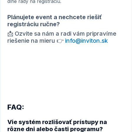
dlhé rady na registráciu.
Plánujete event a nechcete riešiť
registráciu ručne?
📩 Ozvite sa nám a radi vám pripravíme
riešenie na mieru 👉
info@inviton.sk
FAQ:
Vie systém rozlišovať prístupy na
rôzne dni alebo časti programu?