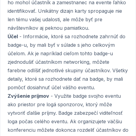
ho mohol účastník a zamestnanec na evente ľahko
identifikovať. Unikátny dizajn karty spropaguje nie
len tému vašej udalosti, ale môže byť pre
návštevníkov aj peknou pamiatkou.
Účel
- Informácie, ktoré sa rozhodnete zahrnúť do
badge-u, by mali byť v súlade s jeho celkovým
účelom. Ak je napríklad cieľom tohto badge-u
zjednodušiť účastníkom networking, môžete
farebne odlíšiť jednotlivé skupiny účastníkov. Všetky
detaily, ktoré sa rozhodnete dať na badge, by mali
pomôcť dosiahnuť účel vášho eventu.
Zvýšenie príjmov
- Využite badge svojho eventu
ako priestor pre logá sponzorov, ktorý môže
vytvoriť ďalšie príjmy. Badge zabezpečí viditeľnosť
loga počas celého eventu. Ak organizujete väčšiu
konferenciu môžete dokonca rozdeliť účastníkov do