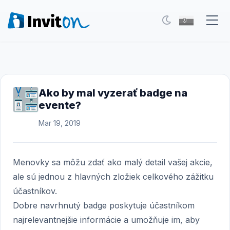
Naše služby
Blog
Ako by mal vyzerať badge na
evente?
Eventy
Mar 19, 2019
FAQ
Kontakt
Menovky sa môžu zdať ako malý detail vašej akcie,
ale sú jednou z hlavných zložiek celkového zážitku
Prepnúť na tmavý režim
účastníkov.
Dobre navrhnutý badge poskytuje účastníkom
Prihlásenie
najrelevantnejšie informácie a umožňuje im, aby