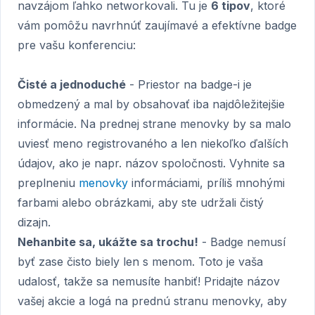
navzájom ľahko networkovali. Tu je
6 tipov
, ktoré
vám pomôžu navrhnúť zaujímavé a efektívne badge
pre vašu konferenciu:
Čisté a jednoduché
- Priestor na badge-i je
obmedzený a mal by obsahovať iba najdôležitejšie
informácie. Na prednej strane menovky by sa malo
uviesť meno registrovaného a len niekoľko ďalších
údajov, ako je napr. názov spoločnosti. Vyhnite sa
preplneniu
menovky
informáciami, príliš mnohými
farbami alebo obrázkami, aby ste udržali čistý
dizajn.
Nehanbite sa, ukážte sa trochu!
- Badge nemusí
byť zase čisto biely len s menom. Toto je vaša
udalosť, takže sa nemusíte hanbiť! Pridajte názov
vašej akcie a logá na prednú stranu menovky, aby